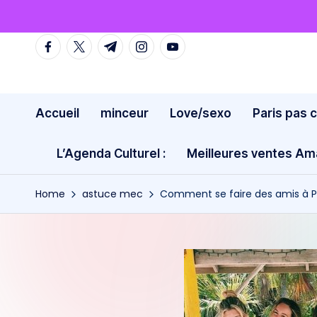
Skip
facebook.com
twitter.com
t.me
instagram.com
youtube.com
to
content
Accueil
minceur
Love/sexo
Paris pas 
L’Agenda Culturel :
Meilleures ventes A
Home
astuce mec
Comment se faire des amis à P