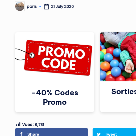
paris
21 July 2020
Posted
by
Sortie
-40% Codes
Promo
Vues :
6,731
Share
Tweet