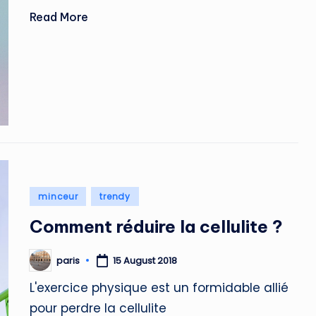
Read More
Posted
minceur
trendy
in
Comment réduire la cellulite ?
paris
15 August 2018
Posted
by
L'exercice physique est un formidable allié
pour perdre la cellulite