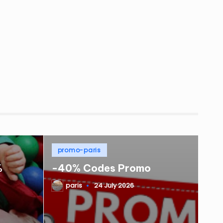
Posted
promo-paris
in
%
-40% Codes Promo
paris
24 July 2026
Posted
by