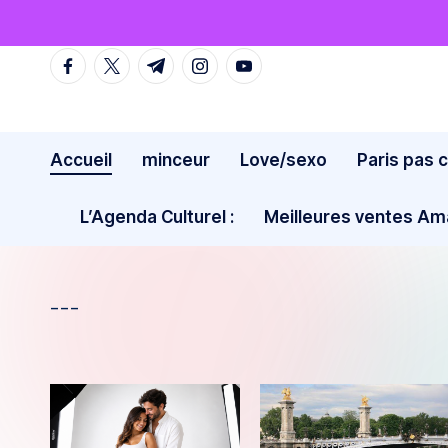
Skip
facebook.com
twitter.com
t.me
instagram.com
youtube.com
to
content
Accueil
minceur
Love/sexo
Paris pas 
L’Agenda Culturel :
Meilleures ventes A
---