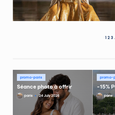
Posts
1
2
3
pagination
Posted
Posted
promo-paris
promo-p
in
in
Séance photo à offrir
-15% P
paris
24 July 2026
paris
Posted
Posted
by
by