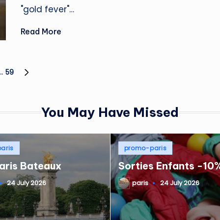
"gold fever"…
Read More
…
59
NEXT
PAGE
You May Have Missed
Posted
aris
promo-paris
in
aris Bateaux
Sorties Enfants -10
24 July 2026
paris
24 July 2026
Posted
by