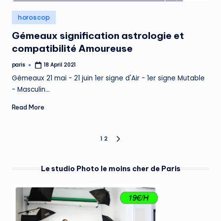
Posted
horoscop
in
Gémeaux signification astrologie et
compatibilité Amoureuse
paris
18 April 2021
Posted
by
Gémeaux 21 mai - 21 juin 1er signe d'Air - 1er signe Mutable
- Masculin…
Read More
Posts
1
2
NEXT
PAGE
pagination
Le studio Photo le moins cher de Paris