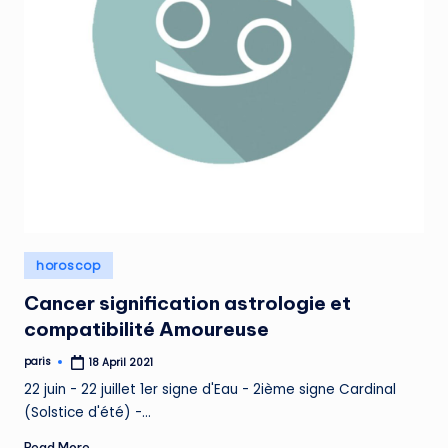
Posted
horoscop
in
Cancer signification astrologie et
compatibilité Amoureuse
paris
18 April 2021
Posted
by
22 juin - 22 juillet 1er signe d'Eau - 2ième signe Cardinal
(Solstice d'été) -…
Read More