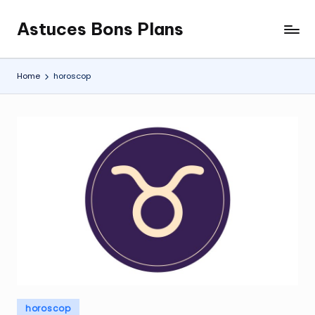
Astuces Bons Plans
Skip
to
content
Home
horoscop
Posted
horoscop