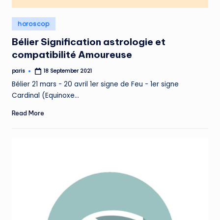
Posted
horoscop
in
Bélier Signification astrologie et
compatibilité Amoureuse
paris
18 September 2021
Posted
by
Bélier 21 mars - 20 avril 1er signe de Feu - 1er signe
Cardinal (Equinoxe…
Read More