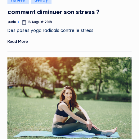
fitness
trendy
in
comment diminuer son stress ?
paris
16 August 2018
Posted
by
Des poses yoga radicals contre le stress
Read More