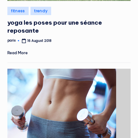
Posted
fitness
trendy
in
yoga les poses pour une séance
reposante
paris
16 August 2018
Posted
by
Read More