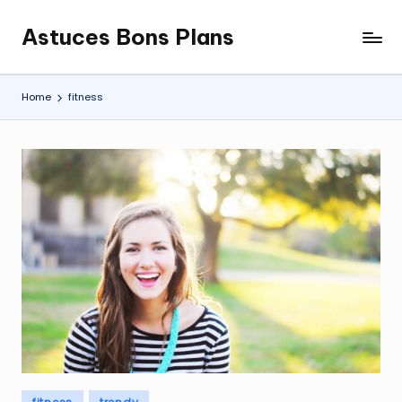
Astuces Bons Plans
Skip
to
content
Home
fitness
Posted