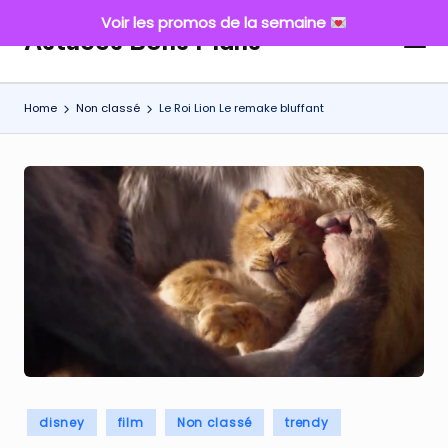
Voir les promos de la semaine
Astuces Bons Plans
Skip
to
content
Home
Non classé
Le Roi Lion Le remake bluffant
Posted
disney
film
Non classé
trendy
in