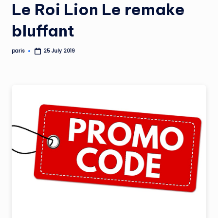
Le Roi Lion Le remake
bluffant
paris
25 July 2019
Posted
by