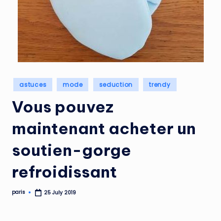
Posted
astuces
mode
seduction
trendy
in
Vous pouvez
maintenant acheter un
soutien-gorge
refroidissant
paris
25 July 2019
Posted
by