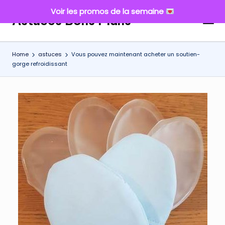
Voir les promos de la semaine
Astuces Bons Plans
Skip
to
content
Home
astuces
Vous pouvez maintenant acheter un soutien-
gorge refroidissant