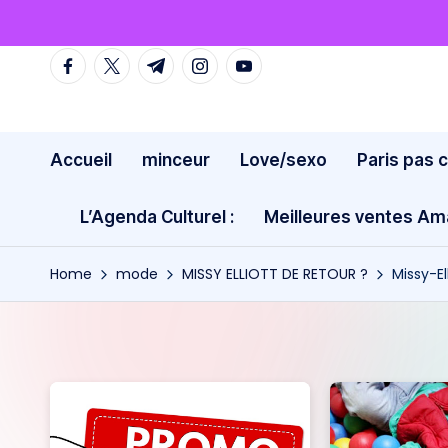
Skip
facebook.com
twitter.com
t.me
instagram.com
youtube.com
to
content
Accueil
minceur
Love/sexo
Paris pas 
L’Agenda Culturel :
Meilleures ventes A
Home
mode
MISSY ELLIOTT DE RETOUR ?
Missy-E