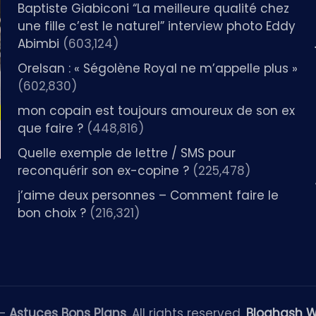
Baptiste Giabiconi “La meilleure qualité chez
une fille c’est le naturel” interview photo Eddy
Abimbi
(603,124)
Orelsan : « Ségolène Royal ne m’appelle plus »
(602,830)
mon copain est toujours amoureux de son ex
que faire ?
(448,816)
Quelle exemple de lettre / SMS pour
reconquérir son ex-copine ?
(225,478)
j’aime deux personnes – Comment faire le
bon choix ?
(216,321)
 —
Astuces Bons Plans
. All rights reserved.
Bloghash 