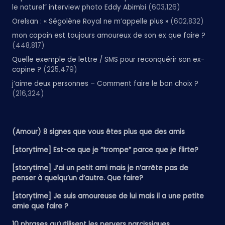
le naturel” interview photo Eddy Abimbi
(603,126)
Orelsan : « Ségolène Royal ne m’appelle plus »
(602,832)
mon copain est toujours amoureux de son ex que faire ?
(448,817)
Quelle exemple de lettre / SMS pour reconquérir son ex-
copine ?
(225,479)
j’aime deux personnes – Comment faire le bon choix ?
(216,324)
(Amour) 8 signes que vous êtes plus que des amis
[storytime] Est-ce que je “trompe” parce que je flirte?
[storytime] J’ai un petit ami mais je n’arrête pas de
penser à quelqu’un d’autre. Que faire?
[storytime] Je suis amoureuse de lui mais il a une petite
amie que faire ?
10 phrases qu’utilisent les pervers narcissiques