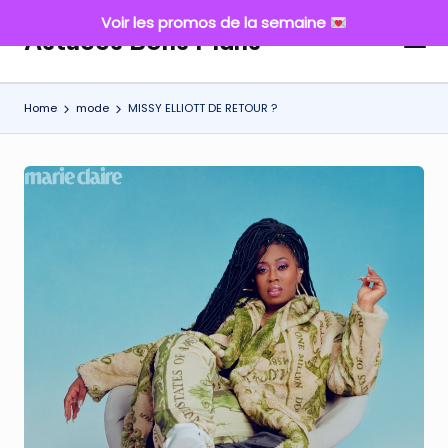
Voir les promos de la semaine
Astuces Bons Plans
Skip
to
content
Home
mode
MISSY ELLIOTT DE RETOUR ?