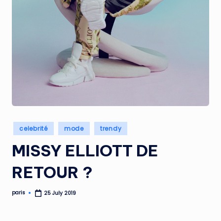
Posted
celebrité
mode
trendy
in
MISSY ELLIOTT DE
RETOUR ?
paris
25 July 2019
Posted
by