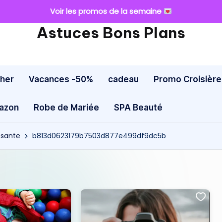
Voir les promos de la semaine
Astuces Bons Plans
cher
Vacances -50%
cadeau
Promo Croisière
mazon
Robe de Mariée
SPA Beauté
osante
b813d0623179b7503d877e499df9dc5b