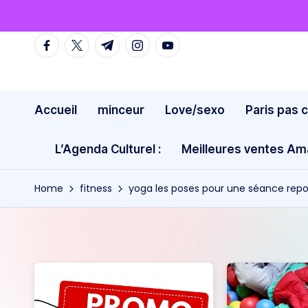
Skip
facebook.com
twitter.com
t.me
instagram.com
youtube.com
to
content
Accueil
minceur
Love/sexo
Paris pas 
L’Agenda Culturel :
Meilleures ventes A
Home
fitness
yoga les poses pour une séance rep