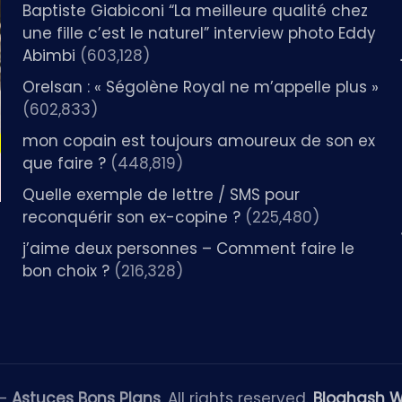
Baptiste Giabiconi “La meilleure qualité chez
une fille c’est le naturel” interview photo Eddy
Abimbi
(603,128)
Orelsan : « Ségolène Royal ne m’appelle plus »
(602,833)
mon copain est toujours amoureux de son ex
que faire ?
(448,819)
Quelle exemple de lettre / SMS pour
reconquérir son ex-copine ?
(225,480)
j’aime deux personnes – Comment faire le
bon choix ?
(216,328)
 —
Astuces Bons Plans
. All rights reserved.
Bloghash 