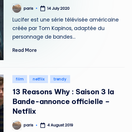
paris
14 July 2020
Posted
by
Lucifer est une série télévisée américaine
créée par Tom Kapinos, adaptée du
personnage de bandes…
Read More
Posted
film
netflix
trendy
in
13 Reasons Why : Saison 3 la
Bande-annonce officielle –
Netflix
paris
4 August 2019
Posted
by