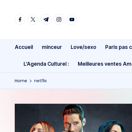
Skip
facebook.com
twitter.com
t.me
instagram.com
youtube.com
to
content
Accueil
minceur
Love/sexo
Paris pas 
L’Agenda Culturel :
Meilleures ventes A
Home
netflix