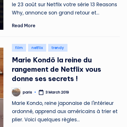
le 23 août sur Netflix votre série 13 Reasons
Why, annonce son grand retour et…
Read More
Posted
film
netflix
trendy
in
Marie Kondō la reine du
rangement de Netflix vous
donne ses secrets !
paris
3 March 2019
Posted
by
Marie Kondo, reine japonaise de l'intérieur
ordonné, apprend aux américains à trier et
plier. Voici quelques règles…