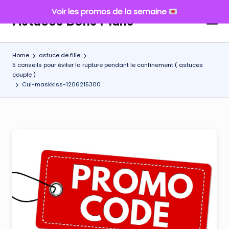
Voir les promos de la semaine
Astuces Bons Plans
Skip
to
content
Home
astuce de fille
5 conseils pour éviter la rupture pendant le confinement ( astuces
couple )
Cul-maskkiss-1206215300