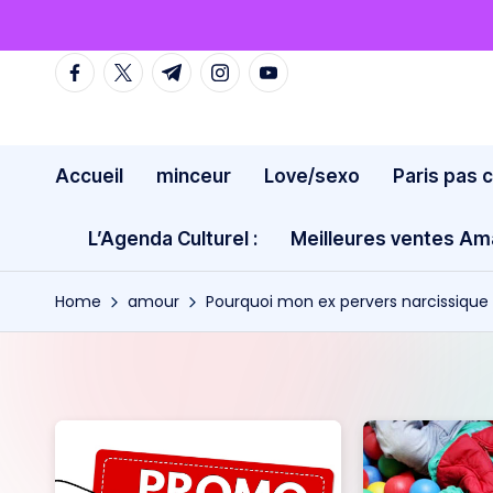
Skip
facebook.com
twitter.com
t.me
instagram.com
youtube.com
to
content
Accueil
minceur
Love/sexo
Paris pas 
L’Agenda Culturel :
Meilleures ventes A
Home
amour
Pourquoi mon ex pervers narcissique 