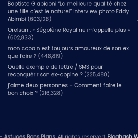
Baptiste Giabiconi “La meilleure qualité chez
une fille c’est le naturel” interview photo Eddy
Abimbi
(603,128)
Orelsan : « Ségolène Royal ne m’appelle plus »
(602,833)
mon copain est toujours amoureux de son ex
que faire ?
(448,819)
Quelle exemple de lettre / SMS pour
reconquérir son ex-copine ?
(225,480)
j’aime deux personnes – Comment faire le
bon choix ?
(216,328)
 —
Astuces Bons Plans
. All rights reserved.
Bloghash 