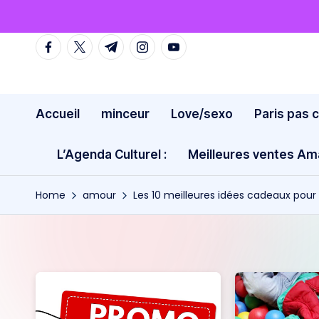
Skip
facebook.com
twitter.com
t.me
instagram.com
youtube.com
to
content
Accueil
minceur
Love/sexo
Paris pas 
L’Agenda Culturel :
Meilleures ventes A
Home
amour
Les 10 meilleures idées cadeaux po