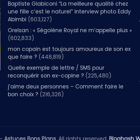
Baptiste Giabiconi “La meilleure qualité chez
une fille c’est le naturel” interview photo Eddy
Abimbi
(603,127)
Orelsan : « Ségolène Royal ne m’appelle plus »
(602,833)
mon copain est toujours amoureux de son ex
que faire ?
(448,819)
Quelle exemple de lettre / SMS pour
reconquérir son ex-copine ?
(225,480)
j’aime deux personnes – Comment faire le
bon choix ?
(216,326)
 —
Astuces Bons Plans
. All rights reserved.
Bloghash 