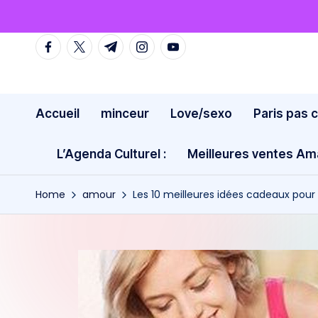
Skip
facebook.com
twitter.com
t.me
instagram.com
youtube.com
to
content
Accueil
minceur
Love/sexo
Paris pas 
L’Agenda Culturel :
Meilleures ventes A
Home
amour
Les 10 meilleures idées cadeaux po