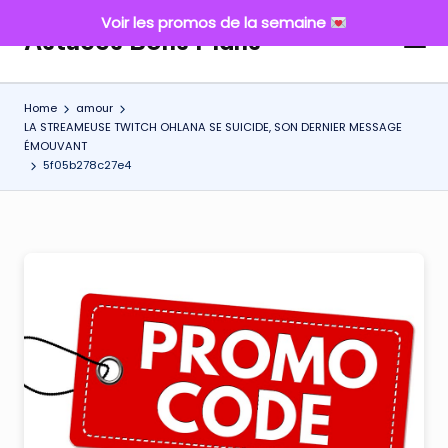
Voir les promos de la semaine
Astuces Bons Plans
Skip
to
content
Home
amour
LA STREAMEUSE TWITCH OHLANA SE SUICIDE, SON DERNIER MESSAGE
ÉMOUVANT
5f05b278c27e4