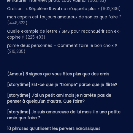
le naturel” interview photo Eddy Abimbi
(603,133)
Orelsan : « Ségolène Royal ne m’appelle plus »
(602,836)
mon copain est toujours amoureux de son ex que faire ?
(448,823)
Quelle exemple de lettre / SMS pour reconquérir son ex-
copine ?
(225,483)
j’aime deux personnes – Comment faire le bon choix ?
(216,335)
(Amour) 8 signes que vous êtes plus que des amis
[storytime] Est-ce que je “trompe” parce que je flirte?
[storytime] J’ai un petit ami mais je n’arrête pas de
penser à quelqu’un d’autre. Que faire?
[storytime] Je suis amoureuse de lui mais il a une petite
amie que faire ?
10 phrases qu’utilisent les pervers narcissiques