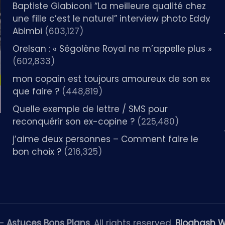
Baptiste Giabiconi “La meilleure qualité chez
une fille c’est le naturel” interview photo Eddy
Abimbi
(603,127)
Orelsan : « Ségolène Royal ne m’appelle plus »
(602,833)
mon copain est toujours amoureux de son ex
que faire ?
(448,819)
Quelle exemple de lettre / SMS pour
reconquérir son ex-copine ?
(225,480)
j’aime deux personnes – Comment faire le
bon choix ?
(216,325)
 —
Astuces Bons Plans
. All rights reserved.
Bloghash 