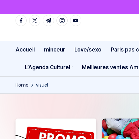
Skip
facebook.com
twitter.com
t.me
instagram.com
youtube.com
to
content
Accueil
minceur
Love/sexo
Paris pas 
L’Agenda Culturel :
Meilleures ventes A
Home
visuel