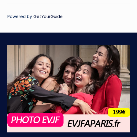
Powered by
GetYourGuide