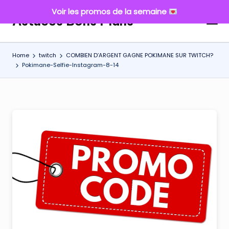
Voir les promos de la semaine
Astuces Bons Plans
Skip
to
content
Home
twitch
COMBIEN D’ARGENT GAGNE POKIMANE SUR TWITCH?
Pokimane-Selfie-Instagram-8-14