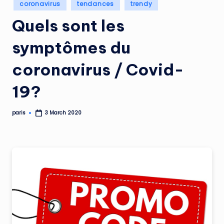
Posted
coronavirus
tendances
trendy
in
Quels sont les
symptômes du
coronavirus / Covid-
19?
paris
3 March 2020
Posted
by