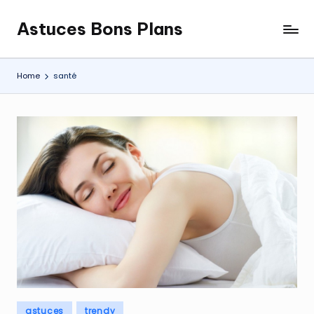
Astuces Bons Plans
Skip
to
content
Home
santé
Posted
astuces
trendy