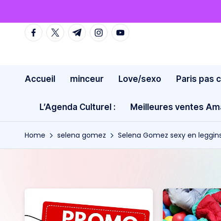
Skip
facebook.com
twitter.com
t.me
instagram.com
youtube.com
to
content
Accueil
minceur
Love/sexo
Paris pas 
L’Agenda Culturel :
Meilleures ventes A
Home
selena gomez
Selena Gomez sexy en leggin