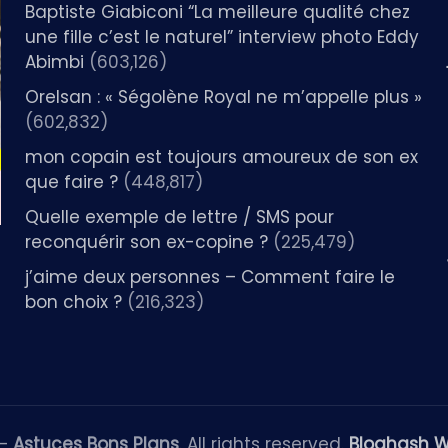
Baptiste Giabiconi “La meilleure qualité chez
une fille c’est le naturel” interview photo Eddy
Abimbi
(603,126)
Orelsan : « Ségolène Royal ne m’appelle plus »
(602,832)
mon copain est toujours amoureux de son ex
que faire ?
(448,817)
Quelle exemple de lettre / SMS pour
reconquérir son ex-copine ?
(225,479)
j’aime deux personnes – Comment faire le
bon choix ?
(216,323)
 —
Astuces Bons Plans
. All rights reserved.
Bloghash 