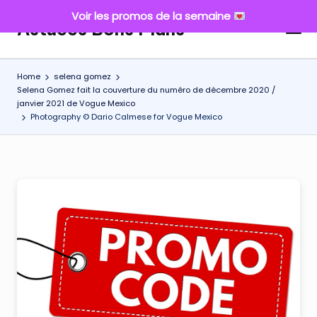
Voir les promos de la semaine
Astuces Bons Plans
Skip
to
content
Home
selena gomez
Selena Gomez fait la couverture du numéro de décembre 2020 /
janvier 2021 de Vogue Mexico
Photography © Dario Calmese for Vogue Mexico