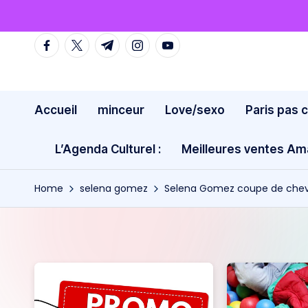
Skip
facebook.com
twitter.com
t.me
instagram.com
youtube.com
to
content
Accueil
minceur
Love/sexo
Paris pas 
L’Agenda Culturel :
Meilleures ventes A
Home
selena gomez
Selena Gomez coupe de chev