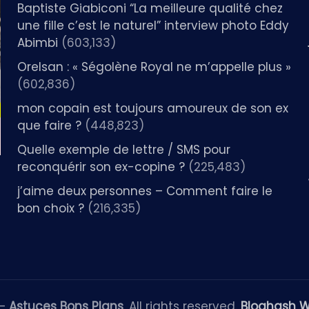
Baptiste Giabiconi “La meilleure qualité chez
une fille c’est le naturel” interview photo Eddy
Abimbi
(603,133)
Orelsan : « Ségolène Royal ne m’appelle plus »
(602,836)
mon copain est toujours amoureux de son ex
que faire ?
(448,823)
Quelle exemple de lettre / SMS pour
reconquérir son ex-copine ?
(225,483)
j’aime deux personnes – Comment faire le
bon choix ?
(216,335)
 —
Astuces Bons Plans
. All rights reserved.
Bloghash 