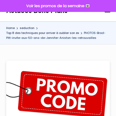
Voir les promos de la semaine
Astuces Bons Plans
Skip
to
content
Home
seduction
Top 8 des techniques pour arriver à oublier son ex
PHOTOS-Brad-
Pitt-invite-aux-50-ans-de-Jennifer-Aniston-les-retrouvailles