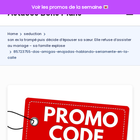
Voir les promos de la semaine
Astuces Bons Plans
Skip
to
content
Home
seduction
son ex la trompé puis décide d’épouser sa sœur. Elle refuse d’assister
au mariage – sa famille explose
85723755-dos-amigas-enojadas-hablando-seriamente-en-la-
calle