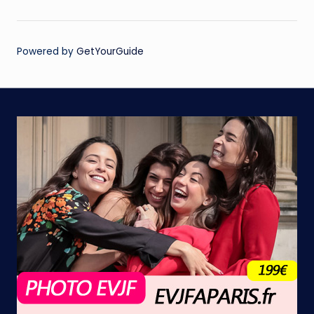
Powered by
GetYourGuide