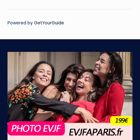
Powered by
GetYourGuide