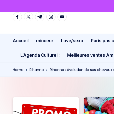
Skip
facebook.com
twitter.com
t.me
instagram.com
youtube.com
to
content
Accueil
minceur
Love/sexo
Paris pas 
L’Agenda Culturel :
Meilleures ventes A
Home
Rihanna
Rihanna : évolution de ses cheveux 