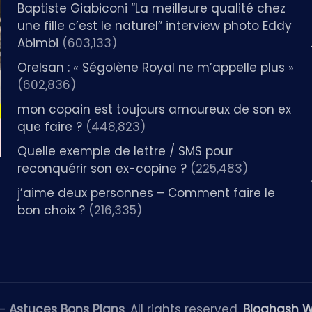
Baptiste Giabiconi “La meilleure qualité chez
une fille c’est le naturel” interview photo Eddy
Abimbi
(603,133)
Orelsan : « Ségolène Royal ne m’appelle plus »
(602,836)
mon copain est toujours amoureux de son ex
que faire ?
(448,823)
Quelle exemple de lettre / SMS pour
reconquérir son ex-copine ?
(225,483)
j’aime deux personnes – Comment faire le
bon choix ?
(216,335)
 —
Astuces Bons Plans
. All rights reserved.
Bloghash 