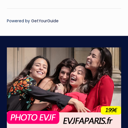
Powered by
GetYourGuide