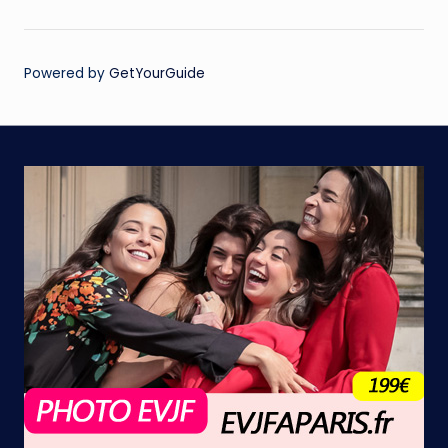
Powered by
GetYourGuide