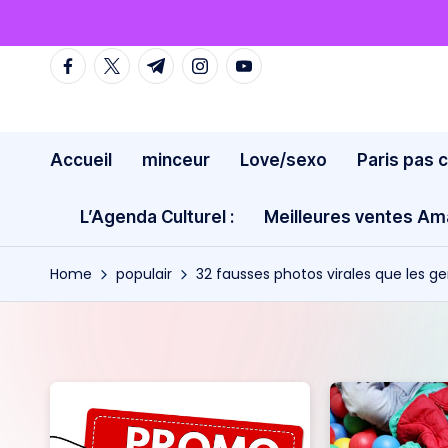
Skip
facebook.com
twitter.com
t.me
instagram.com
youtube.com
to
content
Accueil
minceur
Love/sexo
Paris pas 
L’Agenda Culturel :
Meilleures ventes A
Home
populair
32 fausses photos virales que les ge