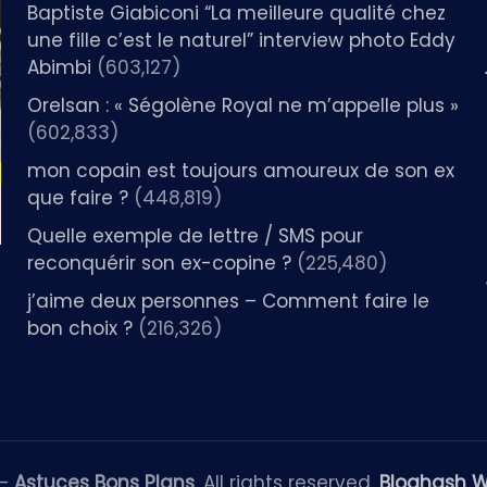
Baptiste Giabiconi “La meilleure qualité chez
une fille c’est le naturel” interview photo Eddy
Abimbi
(603,127)
Orelsan : « Ségolène Royal ne m’appelle plus »
(602,833)
mon copain est toujours amoureux de son ex
que faire ?
(448,819)
Quelle exemple de lettre / SMS pour
reconquérir son ex-copine ?
(225,480)
j’aime deux personnes – Comment faire le
bon choix ?
(216,326)
 —
Astuces Bons Plans
. All rights reserved.
Bloghash 