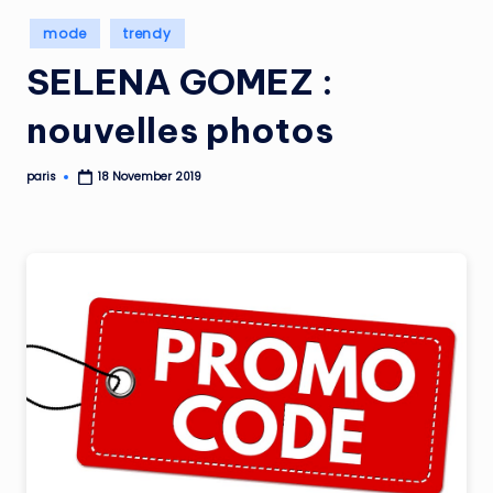
Posted
mode
trendy
in
SELENA GOMEZ :
nouvelles photos
paris
18 November 2019
Posted
by