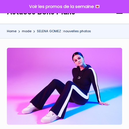
Voir les promos de la semaine
Astuces Bons Plans
Skip
to
content
Home
mode
SELENA GOMEZ : nouvelles photos