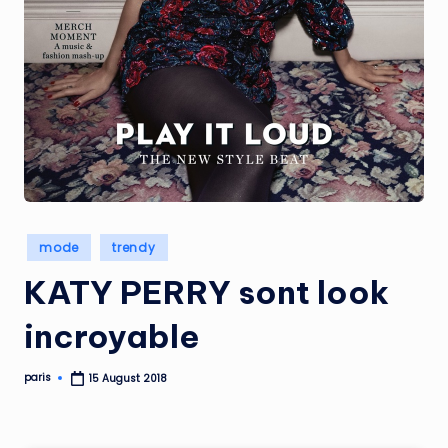
Posted
mode
trendy
in
KATY PERRY sont look
incroyable
paris
15 August 2018
Posted
by