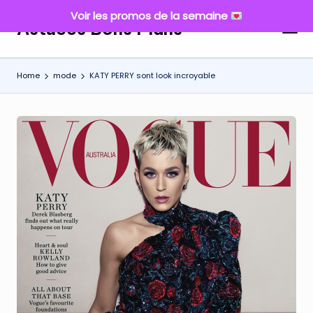
Voir les promos de la semaine
Astuces Bons Plans
Skip
to
content
Home
mode
KATY PERRY sont look incroyable