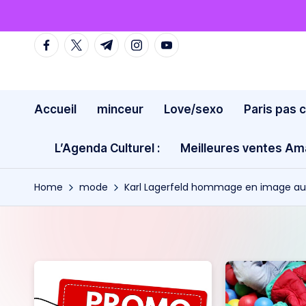
Skip
facebook.com
twitter.com
t.me
instagram.com
youtube.com
to
content
Accueil
minceur
Love/sexo
Paris pas 
L’Agenda Culturel :
Meilleures ventes A
Home
mode
Karl Lagerfeld hommage en image au 