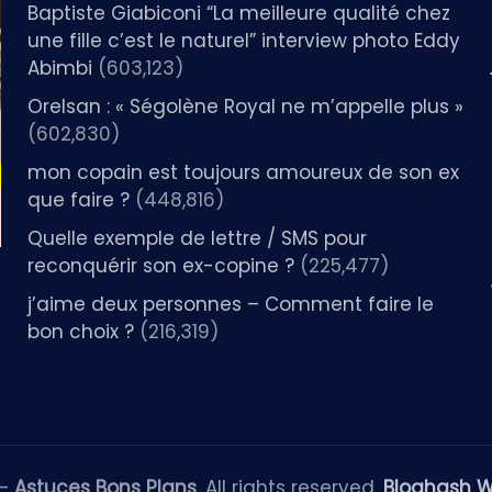
Baptiste Giabiconi “La meilleure qualité chez
une fille c’est le naturel” interview photo Eddy
Abimbi
(603,123)
Orelsan : « Ségolène Royal ne m’appelle plus »
(602,830)
mon copain est toujours amoureux de son ex
que faire ?
(448,816)
Quelle exemple de lettre / SMS pour
reconquérir son ex-copine ?
(225,477)
j’aime deux personnes – Comment faire le
bon choix ?
(216,319)
 —
Astuces Bons Plans
. All rights reserved.
Bloghash 