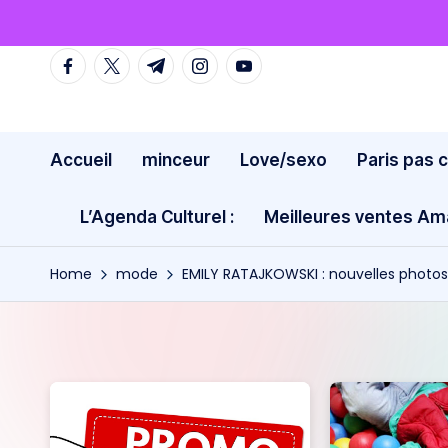
Skip
facebook.com
twitter.com
t.me
instagram.com
youtube.com
to
content
Accueil
minceur
Love/sexo
Paris pas 
L’Agenda Culturel :
Meilleures ventes A
Home
mode
EMILY RATAJKOWSKI : nouvelles photos