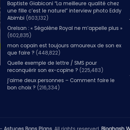
Baptiste Giabiconi “La meilleure qualité chez
une fille c’est le naturel” interview photo Eddy
Abimbi
(603,132)
Orelsan : « Ségolène Royal ne m’appelle plus »
(602,835)
mon copain est toujours amoureux de son ex
que faire ?
(448,822)
Quelle exemple de lettre / SMS pour
reconquérir son ex-copine ?
(225,483)
j’aime deux personnes – Comment faire le
bon choix ?
(216,334)
 —
Astuces Bons Plans
. All rights reserved.
Bloghash 