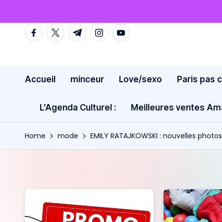
Skip
facebook.com
twitter.com
t.me
instagram.com
youtube.com
to
content
Accueil
minceur
Love/sexo
Paris pas 
L’Agenda Culturel :
Meilleures ventes A
Home
mode
EMILY RATAJKOWSKI : nouvelles photos