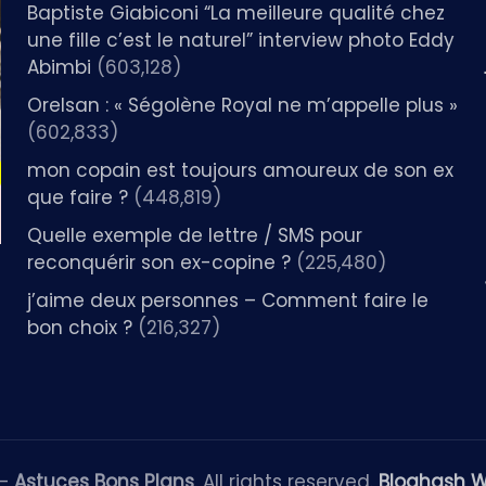
Baptiste Giabiconi “La meilleure qualité chez
une fille c’est le naturel” interview photo Eddy
Abimbi
(603,128)
Orelsan : « Ségolène Royal ne m’appelle plus »
(602,833)
mon copain est toujours amoureux de son ex
que faire ?
(448,819)
Quelle exemple de lettre / SMS pour
reconquérir son ex-copine ?
(225,480)
j’aime deux personnes – Comment faire le
bon choix ?
(216,327)
 —
Astuces Bons Plans
. All rights reserved.
Bloghash 