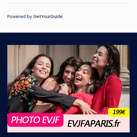
Powered by
GetYourGuide