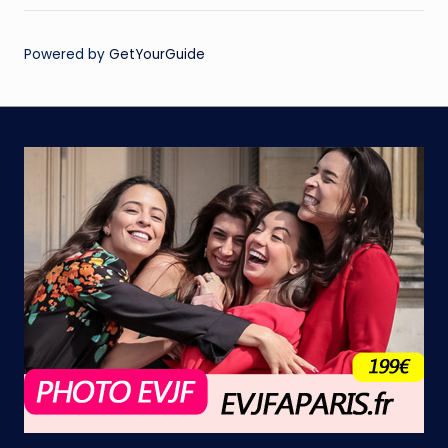
Powered by
GetYourGuide