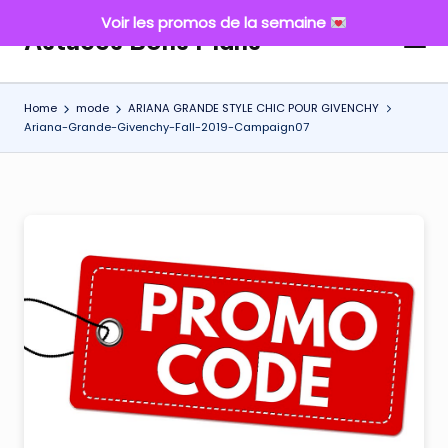
Voir les promos de la semaine
Astuces Bons Plans
Skip
to
content
Home
mode
ARIANA GRANDE STYLE CHIC POUR GIVENCHY
Ariana-Grande-Givenchy-Fall-2019-Campaign07