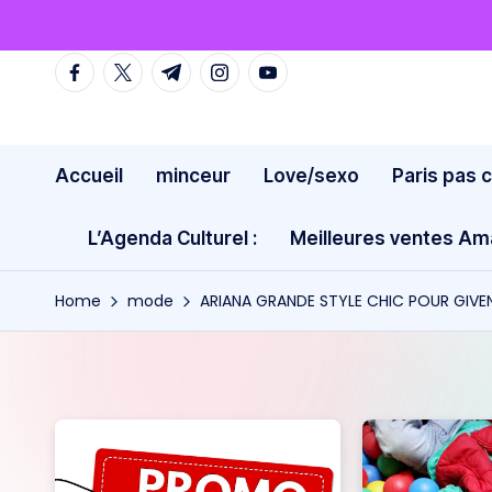
Skip
facebook.com
twitter.com
t.me
instagram.com
youtube.com
to
content
Accueil
minceur
Love/sexo
Paris pas 
L’Agenda Culturel :
Meilleures ventes A
Home
mode
ARIANA GRANDE STYLE CHIC POUR GIV