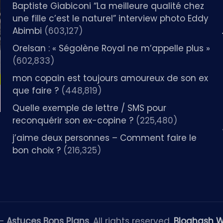
Baptiste Giabiconi “La meilleure qualité chez
une fille c’est le naturel” interview photo Eddy
Abimbi
(603,127)
Orelsan : « Ségolène Royal ne m’appelle plus »
(602,833)
mon copain est toujours amoureux de son ex
que faire ?
(448,819)
Quelle exemple de lettre / SMS pour
reconquérir son ex-copine ?
(225,480)
j’aime deux personnes – Comment faire le
bon choix ?
(216,325)
 —
Astuces Bons Plans
. All rights reserved.
Bloghash 