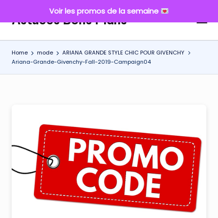
Voir les promos de la semaine
Astuces Bons Plans
Skip
to
content
Home
mode
ARIANA GRANDE STYLE CHIC POUR GIVENCHY
Ariana-Grande-Givenchy-Fall-2019-Campaign04