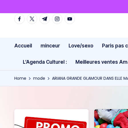
Skip
facebook.com
twitter.com
t.me
instagram.com
youtube.com
to
content
Accueil
minceur
Love/sexo
Paris pas 
L’Agenda Culturel :
Meilleures ventes A
Home
mode
ARIANA GRANDE GLAMOUR DANS ELLE M