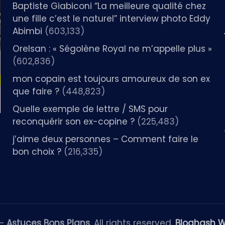
Baptiste Giabiconi “La meilleure qualité chez
une fille c’est le naturel” interview photo Eddy
Abimbi
(603,133)
Orelsan : « Ségolène Royal ne m’appelle plus »
(602,836)
mon copain est toujours amoureux de son ex
que faire ?
(448,823)
Quelle exemple de lettre / SMS pour
reconquérir son ex-copine ?
(225,483)
j’aime deux personnes – Comment faire le
bon choix ?
(216,335)
 —
Astuces Bons Plans
. All rights reserved.
Bloghash 