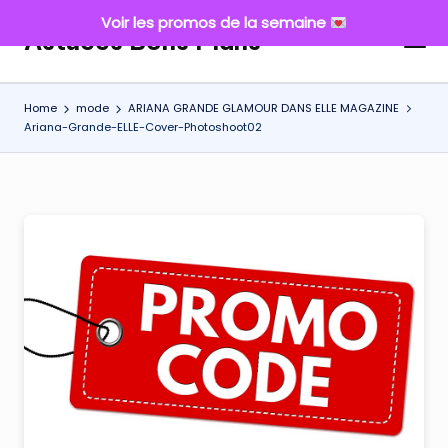
Voir les promos de la semaine
Astuces Bons Plans
Skip
to
content
Home
mode
ARIANA GRANDE GLAMOUR DANS ELLE MAGAZINE
Ariana-Grande-ELLE-Cover-Photoshoot02