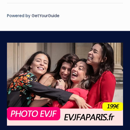
Powered by
GetYourGuide