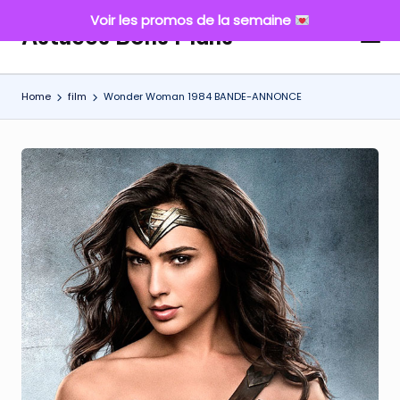
Voir les promos de la semaine
Astuces Bons Plans
Skip
to
content
Home
film
Wonder Woman 1984 BANDE-ANNONCE