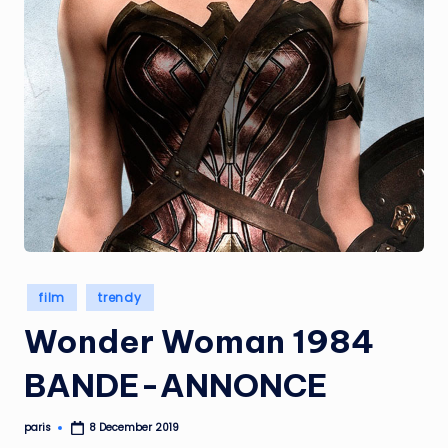
Posted
film
trendy
in
Wonder Woman 1984
BANDE-ANNONCE
paris
8 December 2019
Posted
by