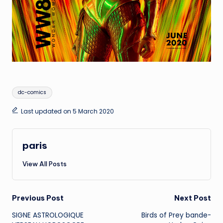
Tags:
dc-comics
Last updated on 5 March 2020
paris
View All Posts
Post
Previous Post
Next Post
SIGNE ASTROLOGIQUE
Birds of Prey bande-
navigation