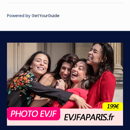
Powered by
GetYourGuide