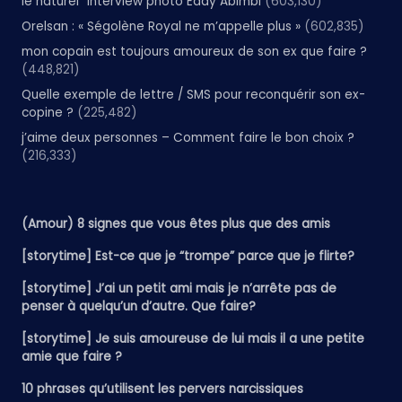
le naturel” interview photo Eddy Abimbi
(603,130)
Orelsan : « Ségolène Royal ne m’appelle plus »
(602,835)
mon copain est toujours amoureux de son ex que faire ?
(448,821)
Quelle exemple de lettre / SMS pour reconquérir son ex-
copine ?
(225,482)
j’aime deux personnes – Comment faire le bon choix ?
(216,333)
(Amour) 8 signes que vous êtes plus que des amis
[storytime] Est-ce que je “trompe” parce que je flirte?
[storytime] J’ai un petit ami mais je n’arrête pas de
penser à quelqu’un d’autre. Que faire?
[storytime] Je suis amoureuse de lui mais il a une petite
amie que faire ?
10 phrases qu’utilisent les pervers narcissiques