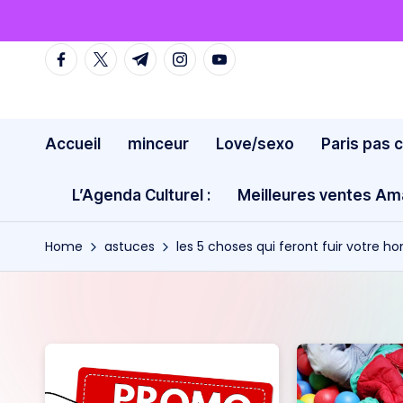
Skip
facebook.com
twitter.com
t.me
instagram.com
youtube.com
to
content
Accueil
minceur
Love/sexo
Paris pas 
L’Agenda Culturel :
Meilleures ventes A
Home
astuces
les 5 choses qui feront fuir votre h