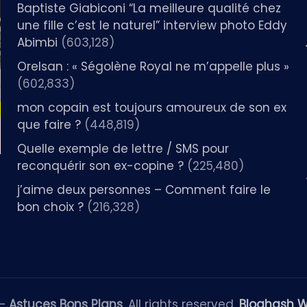
Baptiste Giabiconi “La meilleure qualité chez
une fille c’est le naturel” interview photo Eddy
Abimbi
(603,128)
Orelsan : « Ségolène Royal ne m’appelle plus »
(602,833)
mon copain est toujours amoureux de son ex
que faire ?
(448,819)
Quelle exemple de lettre / SMS pour
reconquérir son ex-copine ?
(225,480)
j’aime deux personnes – Comment faire le
bon choix ?
(216,328)
 —
Astuces Bons Plans
. All rights reserved.
Bloghash 