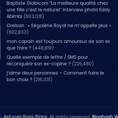
Baptiste Giabiconi “La meilleure qualité chez
une fille c’est le naturel” interview photo Eddy
Abimbi
(603,128)
Orelsan : « Ségolène Royal ne m’appelle plus »
(602,833)
mon copain est toujours amoureux de son ex
que faire ?
(448,819)
Quelle exemple de lettre / SMS pour
reconquérir son ex-copine ?
(225,480)
j’aime deux personnes – Comment faire le
bon choix ?
(216,331)
 —
Astuces Bons Plans
. All rights reserved.
Bloghash 