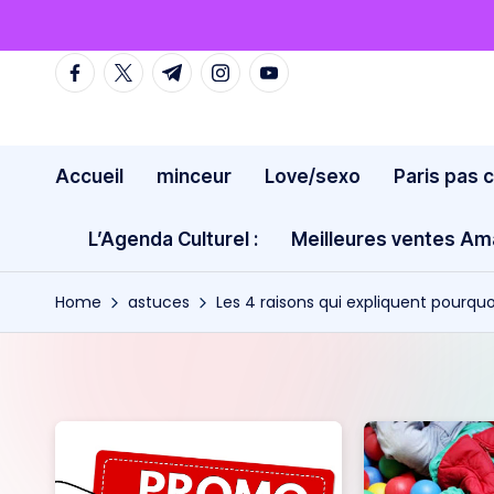
Skip
facebook.com
twitter.com
t.me
instagram.com
youtube.com
to
content
Accueil
minceur
Love/sexo
Paris pas 
L’Agenda Culturel :
Meilleures ventes A
Home
astuces
Les 4 raisons qui expliquent pourqu