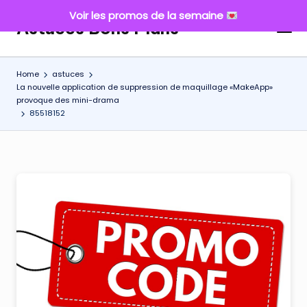
Voir les promos de la semaine
Astuces Bons Plans
Skip
to
content
Home
astuces
La nouvelle application de suppression de maquillage «MakeApp»
provoque des mini-drama
85518152