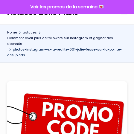
Voir les promos de la semaine
Astuces Bons Plans
Skip
to
content
Home
astuces
Comment avoir plus de followers sur Instagram et gagner des
abonnés
photos-instagram-vs-la-realite-001-jolie-fesse-sur-la-pointe-
des-pieds